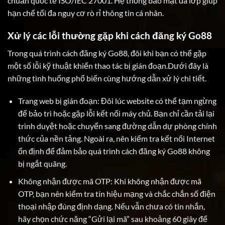
chuẩn quốc tế ISO/IEC 27001. Hệ thống bảo mật đa lớp giúp
hạn chế tối đa nguy cơ rò rỉ thông tin cá nhân.
Xử lý các lỗi thường gặp khi cách đăng ký Go88
Trong quá trình cách đăng ký Go88, đôi khi bạn có thể gặp
một số lỗi kỹ thuật khiến thao tác bị gián đoạn.Dưới đây là
những tình huống phổ biến cùng hướng dẫn xử lý chi tiết.
Trang web bị gián đoạn: Đôi lúc website có thể tạm ngừng
để bảo trì hoặc gặp lỗi kết nối máy chủ. Bạn chỉ cần tải lại
trình duyệt hoặc chuyển sang đường dẫn dự phòng chính
thức của nền tảng. Ngoài ra, nên kiểm tra kết nối Internet
ổn định để đảm bảo quá trình cách đăng ký Go88 không
bị ngắt quãng.
Không nhận được mã OTP: Khi không nhận được mã
OTP, bạn nên kiểm tra tín hiệu mạng và chắc chắn số điện
thoại nhập đúng định dạng. Nếu vẫn chưa có tin nhắn,
hãy chọn chức năng “Gửi lại mã” sau khoảng 60 giây để