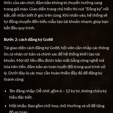
thức của sân chơi, đảm bảo không bị chuyển hướng sang
trang giả mạo. Giao diện trang chủ hiển thị nút “Đăng ký” nổi
bật, dễ nhận biết ở góc trên cùng. Khi nhấn vào, hệ thống sẽ
tự động chuyển đến biểu mẫu tạo tài khoản nhanh, giúp bạn
bắt đầu quy trình.
Bước 2: cách đăng ký Go88
Tại giao diện cách đăng ký Go88, hội viên cần nhập các thông
tin cá nhân cơ bản và chính xác để hệ thống khởi tạo tài
khoản. Mọi dữ liệu đều được bảo mật bằng công nghệ mã
hóa tiên tiến, đảm bảo an toàn tuyệt đối trong quá trình xử
lý. Dưới đây là các mục cần hoàn thiện đầy đủ để đăng ký
thành công:
Tên đăng nhập: Dễ nhớ, gồm 6 – 12 ký tự, không chứa ký
hiệu đặc biệt.
Mật khẩu: Bao gồm chữ hoa, chữ thường và số để tăng
độ an toàn.