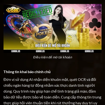
Điều kiện để mở tài khoản
Thông tin khai báo chính chủ
Đơn vị sử dụng AI nhận diện khuôn mặt, quét OCR và đối
chiếu ngân hàng tự động nhằm xác thực danh tính người
dùng. Quy trình này giúp hạn chế tình trạng giả mạo, đảm
bảo dữ liệu được bảo vệ toàn diện. Cung cấp thông tin trung
thực giúp hội viên thuận tiện khi rút thưởng hay duy trì uy