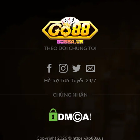
THEO DÕI CHÚNG TÔI
Hỗ Trợ Trực Tuyến 24/7
CHỨNG NHẬN
Copyright 2026 ©
https://go88a.us