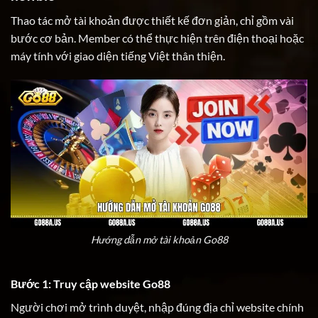
Thao tác mở tài khoản được thiết kế đơn giản, chỉ gồm vài
bước cơ bản. Member có thể thực hiện trên điện thoại hoặc
máy tính với giao diện tiếng Việt thân thiện.
Hướng dẫn mở tài khoản Go88
Bước 1: Truy cập website Go88
Người chơi mở trình duyệt, nhập đúng địa chỉ website chính