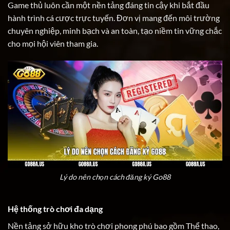
Game thủ luôn cần một nền tảng đáng tin cậy khi bắt đầu
hành trình cá cược trực tuyến.
Đơn vị mang đến môi trường
chuyên nghiệp, minh bạch và an toàn, tạo niềm tin vững chắc
cho mọi hội viên tham gia.
Lý do nên chọn cách đăng ký Go88
Hệ thống trò chơi đa dạng
Nền tảng sở hữu kho trò chơi phong phú bao gồm Thể thao,