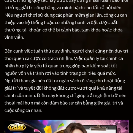
trường giải trí công bằng và minh bạch cho tất cả hội viên.
Nếu người chơi sử dụng các phần mềm gian lận, công cụ can
thiệp vào hệ thống hoặc có những hành vi đặt cược bất
thường, tài khoản có thể bị cảnh báo, tạm khóa hoặc khóa
vĩnh viễn.
Bên cạnh việc tuân thủ quy định, người chơi cũng nên duy trì
thói quen cá cược có trách nhiệm. Việc quản lý tài chính cá
nhân hợp lý là yếu tố quan trọng giúp bạn kiểm soát tốt
nguồn vốn và tránh rơi vào tình trạng chi tiêu quá mức.
Người tham gia nên đặt ra ngân sách rõ ràng cho hoạt động
giải trí và tuyệt đối không đặt cược vượt quá khả năng tài
chính của mình. Điều này không chỉ giúp trải nghiệm trở nên
thoải mái hơn mà còn đảm bảo sự cân bằng giữa giải trí và
cuộc sống cá nhân.