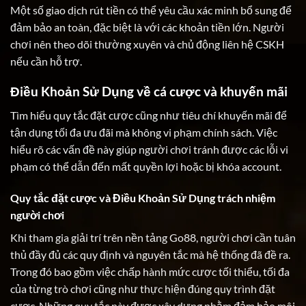
Một số giao dịch rút tiền có thể yêu cầu xác minh bổ sung để
đảm bảo an toàn, đặc biệt là với các khoản tiền lớn. Người
chơi nên theo dõi thường xuyên và chủ động liên hệ CSKH
nếu cần hỗ trợ.
Điều Khoản Sử Dụng về cá cược và khuyến mãi
Tìm hiểu quy tắc đặt cược cũng như tiêu chí khuyến mãi để
tận dụng tối đa ưu đãi mà không vi phạm chính sách. Việc
hiểu rõ các vấn đề này giúp người chơi tránh được các lỗi vi
phạm có thể dẫn đến mất quyền lợi hoặc bị khóa account.
Quy tắc đặt cược và Điều Khoản Sử Dụng trách nhiệm
người chơi
Khi tham gia giải trí trên nền tảng Go88, người chơi cần tuân
thủ đầy đủ các quy định và nguyên tắc mà hệ thống đã đề ra.
Trong đó bao gồm việc chấp hành mức cược tối thiểu, tối đa
của từng trò chơi cũng như thực hiện đúng quy trình đặt
cược. Những quy tắc này được xây dựng nhằm đảm bảo môi