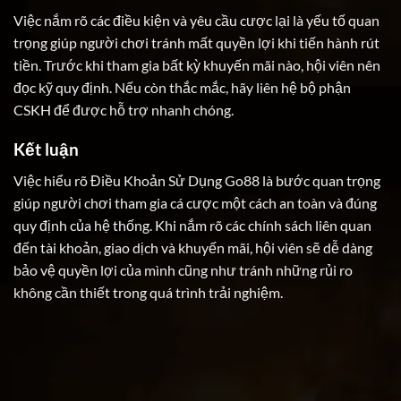
Việc nắm rõ các điều kiện và yêu cầu cược lại là yếu tố quan
trọng giúp người chơi tránh mất quyền lợi khi tiến hành rút
tiền. Trước khi tham gia bất kỳ khuyến mãi nào, hội viên nên
đọc kỹ quy định. Nếu còn thắc mắc, hãy liên hệ bộ phận
CSKH để được hỗ trợ nhanh chóng.
Kết luận
Việc hiểu rõ Điều Khoản Sử Dụng
Go88
là bước quan trọng
giúp người chơi tham gia cá cược một cách an toàn và đúng
quy định của hệ thống. Khi nắm rõ các chính sách liên quan
đến tài khoản, giao dịch và khuyến mãi, hội viên sẽ dễ dàng
bảo vệ quyền lợi của mình cũng như tránh những rủi ro
không cần thiết trong quá trình trải nghiệm.