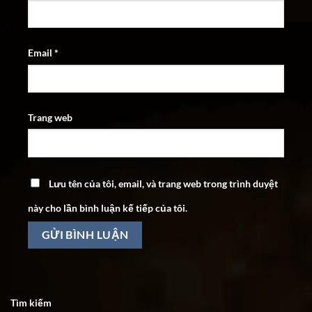
Email
*
Trang web
Lưu tên của tôi, email, và trang web trong trình duyệt
này cho lần bình luận kế tiếp của tôi.
Tìm kiếm