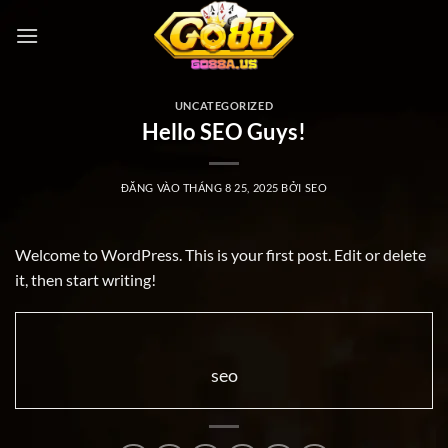
Bỏ
qua
nội
dung
UNCATEGORIZED
Hello SEO Guys!
ĐĂNG VÀO
THÁNG 8 25, 2025
BỞI
SEO
Welcome to WordPress. This is your first post. Edit or delete
it, then start writing!
seo