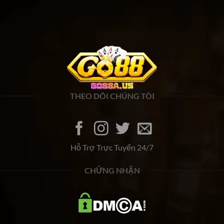
THEO DÕI CHÚNG TÔI
Hỗ Trợ Trực Tuyến 24/7
CHỨNG NHẬN