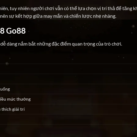
ên, tuy nhiên người chơi vẫn có thể lựa chọn vị trí thả để tăng k
nên sự kết hợp giữa may mắn và chiến lược nhẹ nhàng.
88 Go88
 dễ dàng nắm bắt những đặc điểm quan trọng của trò chơi.
 xuống
hiều mức thưởng
thích giải trí
h