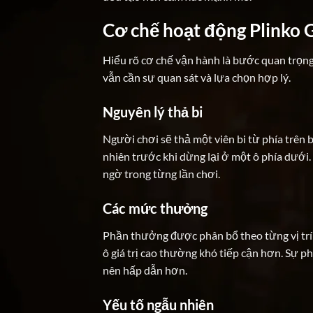
Cơ chế hoạt động Plinko
Hiểu rõ cơ chế vận hành là bước quan trọng
vẫn cần sự quan sát và lựa chọn hợp lý.
Nguyên lý thả bi
Người chơi sẽ thả một viên bi từ phía trên b
nhiên trước khi dừng lại ở một ô phía dướ
ngờ trong từng lần chơi.
Các mức thưởng
Phần thưởng được phân bổ theo từng vị trí ở
ô giá trị cao thường khó tiếp cận hơn. Sự ph
nên hấp dẫn hơn.
Yếu tố ngẫu nhiên