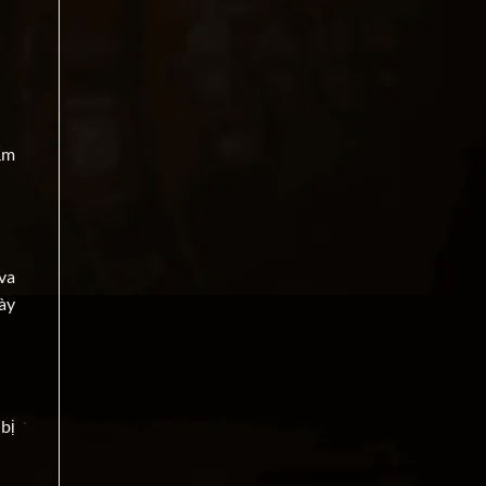
ẩm
va
ày
bị