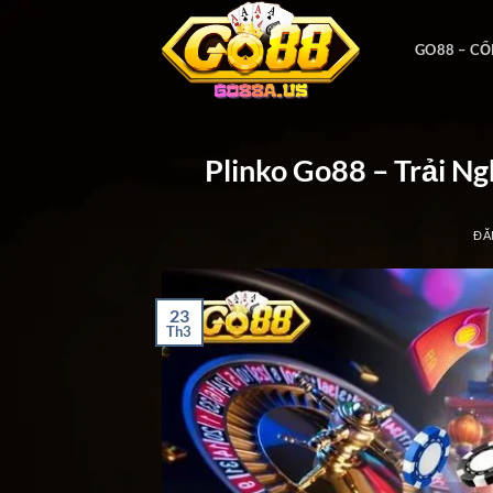
Bỏ
qua
GO88 – CỔ
nội
dung
Plinko Go88 – Trải N
ĐĂ
23
Th3