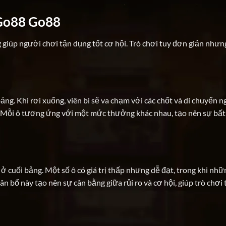
 Go88 Go88
 giúp người chơi tận dụng tốt cơ hội. Trò chơi tuy đơn giản nhưn
ảng. Khi rơi xuống, viên bi sẽ va chạm với các chốt và di chuyển 
i. Mỗi ô tương ứng với một mức thưởng khác nhau, tạo nên sự bất
 cuối bảng. Một số ô có giá trị thấp nhưng dễ đạt, trong khi nhữ
ân bổ này tạo nên sự cân bằng giữa rủi ro và cơ hội, giúp trò chơi 