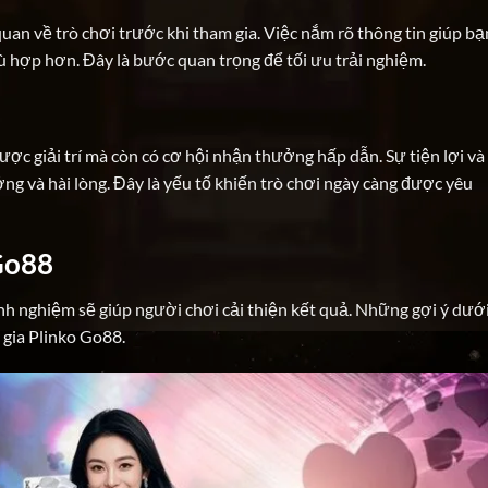
quan về trò chơi trước khi tham gia. Việc nắm rõ thông tin giúp bạ
ù hợp hơn. Đây là bước quan trọng để tối ưu trải nghiệm.
ợc giải trí mà còn có cơ hội nhận thưởng hấp dẫn. Sự tiện lợi và
ng và hài lòng. Đây là yếu tố khiến trò chơi ngày càng được yêu
Go88
kinh nghiệm sẽ giúp người chơi cải thiện kết quả. Những gợi ý dướ
 gia Plinko Go88.