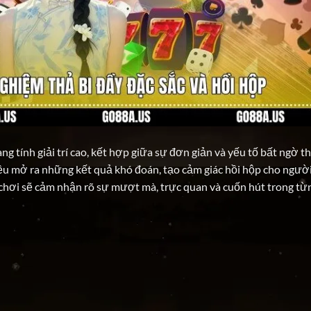
g tính giải trí cao, kết hợp giữa sự đơn giản và yếu tố bất ngờ t
 đều mở ra những kết quả khó đoán, tạo cảm giác hồi hộp cho ngườ
 chơi sẽ cảm nhận rõ sự mượt mà, trực quan và cuốn hút trong từ