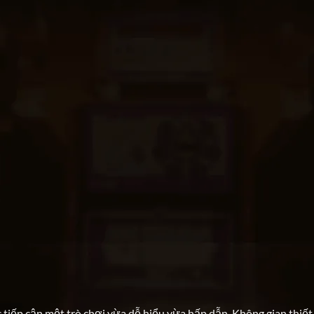
 tiếp cận một trò chơi vừa dễ hiểu vừa hấp dẫn. Không gian thiết