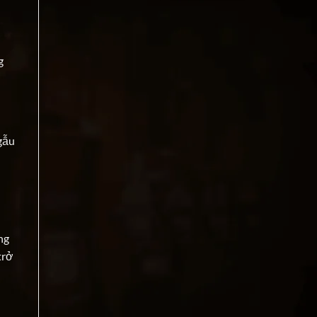
g
ngẫu
ng
trở