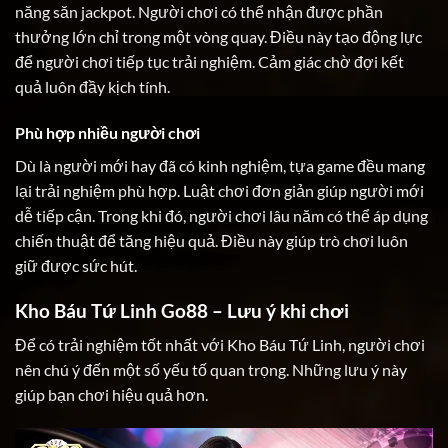
năng săn jackpot. Người chơi có thể nhận được phần
thưởng lớn chỉ trong một vòng quay. Điều này tạo động lực
để người chơi tiếp tục trải nghiệm. Cảm giác chờ đợi kết
quả luôn đầy kịch tính.
Phù hợp nhiều người chơi
Dù là người mới hay đã có kinh nghiệm, tựa game đều mang
lại trải nghiệm phù hợp. Luật chơi đơn giản giúp người mới
dễ tiếp cận. Trong khi đó, người chơi lâu năm có thể áp dụng
chiến thuật để tăng hiệu quả. Điều này giúp trò chơi luôn
giữ được sức hút.
Kho Báu Tứ Linh Go88 – Lưu ý khi chơi
Để có trải nghiệm tốt nhất với Kho Báu Tứ Linh, người chơi
nên chú ý đến một số yếu tố quan trọng. Những lưu ý này
giúp bạn chơi hiệu quả hơn.