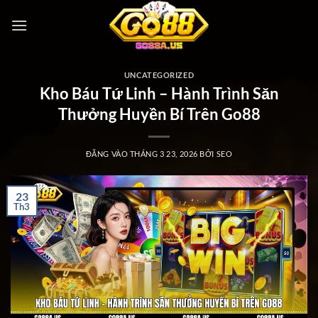
Bỏ
qua
nội
dung
UNCATEGORIZED
Kho Báu Tứ Linh – Hành Trình Săn
Thưởng Huyền Bí Trên Go88
ĐĂNG VÀO
THÁNG 3 23, 2026
BỞI
SEO
23
Th3