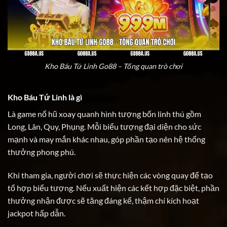
Kho Báu Tứ Linh Go88 – Tổng quan trò chơi
Kho Báu Tứ Linh là gì
Là game nổ hũ xoay quanh hình tượng bốn linh thú gồm
Long, Lân, Quy, Phụng. Mỗi biểu tượng đại diện cho sức
mạnh và may mắn khác nhau, góp phần tạo nên hệ thống
thưởng phong phú.
Khi tham gia, người chơi sẽ thực hiện các vòng quay để tạo
tổ hợp biểu tượng. Nếu xuất hiện các kết hợp đặc biệt, phần
thưởng nhận được sẽ tăng đáng kể, thậm chí kích hoạt
jackpot hấp dẫn.